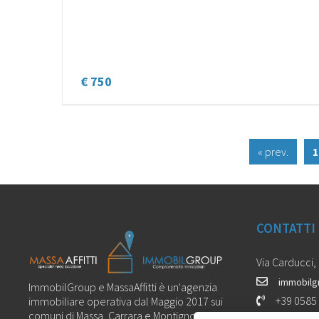
€ 750
« prev.
1
CONTATTI
Via Carducci,
immobilg
ImmobilGroup e MassaAffitti è un'agenzia
+39 0585
immobiliare operativa dal Maggio 2017 sui
comuni di Massa, Carrara e Montignoso.