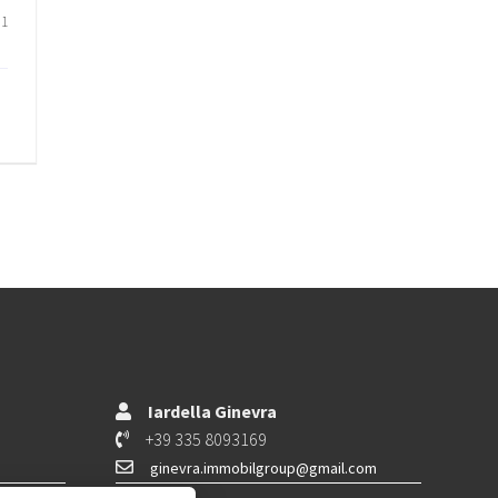
1
Iardella Ginevra
+39 335 8093169
ginevra.immobilgroup@gmail.com