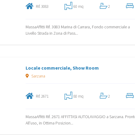
Rif. 3083
60 mq
2
MassaAffitti Rif. 3083 Marina di Carrara, Fondo commerciale a
Livello Strada in Zona di Pass...
Locale commerciale, Show Room
Sarzana
Rif. 2671
80 mq
2
MassaAffitti Rif. 2671 AFFITTASI AUTOLAVAGGIO a Sarzana. Pron
All'uso, in Ottima Posizion...