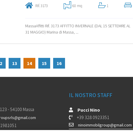
Rif. 3173
60 mq
1
MassaAffitti Rif. 3173 AFFITTO INVERNALE (DAL 15 SETTEMRE AL
31 MAGGIO) Marina di Massa, ...
2
13
14
15
16
IL NOSTRO STAFF
 123 - 54100 Massa
Pucci Nino
+39 328 0923351
roupsrls@gmail.com
 1981051
ninoimmobilgroup@gmail.com