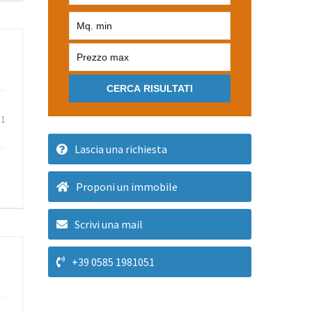
CERCA RISULTATI
1
Lascia una richiesta
-
Proponi un immobile
Scrivi una mail
+39 0585 1981051