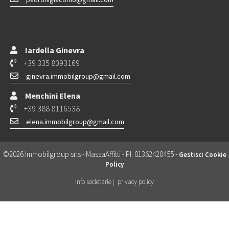
Iardella Ginevra
+39 335 8093169
ginevra.immobilgroup@gmail.com
Menchini Elena
+39 388 8116538
elena.immobilgroup@gmail.com
©2026 Immobilgroup srls - MassaAffitti - PI: 01362420455 -
Gestisci Cookie
Policy
info societarie |
privacy policy