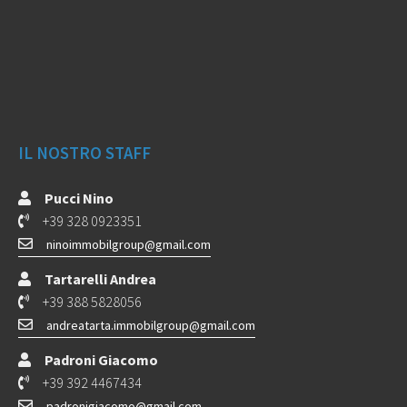
IL NOSTRO STAFF
Pucci Nino
+39 328 0923351
ninoimmobilgroup@gmail.com
Tartarelli Andrea
+39 388 5828056
andreatarta.immobilgroup@gmail.com
Padroni Giacomo
+39 392 4467434
padronigiacomo@gmail.com