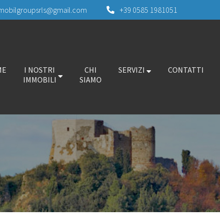
mobilgroupsrls@gmail.com
+39 0585 1981051
ME
I NOSTRI
CHI
SERVIZI
CONTATTI
IMMOBILI
SIAMO