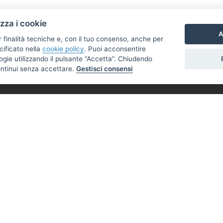
izza i cookie
A
r finalità tecniche e, con il tuo consenso, anche per
cificato nella
cookie policy
. Puoi acconsentire
nologie utilizzando il pulsante “Accetta”. Chiudendo
ontinui senza accettare.
Gestisci consensi
IL NOSTRO STAFF
 123 - 54100 Massa
Pucci Nino
+39 328 0923351
roupsrls@gmail.com
 1981051
ninoimmobilgroup@gmail.com
Tartarelli Andrea
+39 388 5828056
andreatarta.immobilgroup@gm
Padroni Giacomo
+39 392 4467434
padronigiacomo@gmail.com