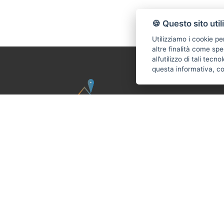
🍪 Questo sito util
Utilizziamo i cookie pe
altre finalità come spe
all’utilizzo di tali tec
questa informativa, c
CONTATTI
Via Carducci,
immobilg
ImmobilGroup e MassaAffitti è un'agenzia
+39 0585
immobiliare operativa dal Maggio 2017 sui
comuni di Massa, Carrara e Montignoso.
SOCIAL