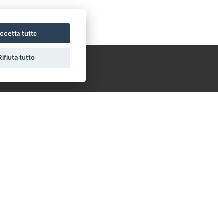
ccetta tutto
Rifiuta tutto
Iardella Ginevra
+39 335 8093169
ginevra.immobilgroup@gmail.com
Menchini Elena
+39 388 8116538
ail.com
elena.immobilgroup@gmail.com