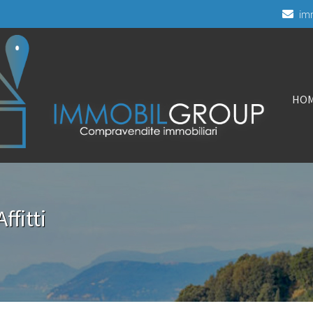
im
HO
fitti