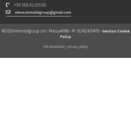
+39 388 8116538
elena.immobilgroup@gmail.com
©2026 Immobilgroup srls - MassaAffitti - PI: 01362420455 -
Gestisci Cookie
Policy
info societarie |
privacy policy