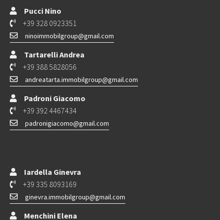
Pucci Nino
+39 328 0923351
ninoimmobilgroup@gmail.com
Tartarelli Andrea
+39 388 5828056
andreatarta.immobilgroup@gmail.com
Padroni Giacomo
+39 392 4467434
padronigiacomo@gmail.com
Iardella Ginevra
+39 335 8093169
ginevra.immobilgroup@gmail.com
Menchini Elena