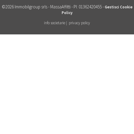
©2026 Immobilgroup srls - MassaAffitti - PI: 01362420455 -
Gestisci Cookie
Policy
info societarie |
privacy policy