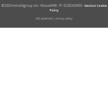
©2026 Immobilgroup srls - MassaAffitti - PI: 01362420455 -
Gestisci Cookie
Policy
info societarie |
privacy policy