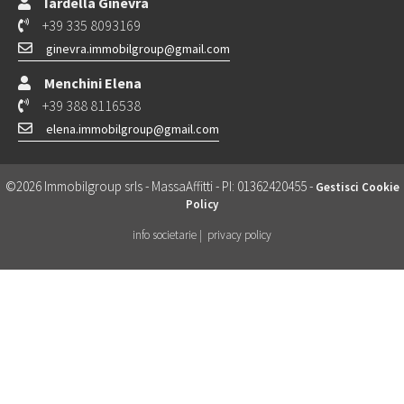
Iardella Ginevra
+39 335 8093169
ginevra.immobilgroup@gmail.com
Menchini Elena
+39 388 8116538
elena.immobilgroup@gmail.com
©2026 Immobilgroup srls - MassaAffitti - PI: 01362420455 -
Gestisci Cookie
Policy
info societarie |
privacy policy