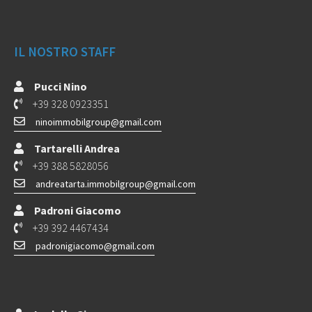
IL NOSTRO STAFF
Pucci Nino
+39 328 0923351
ninoimmobilgroup@gmail.com
Tartarelli Andrea
+39 388 5828056
andreatarta.immobilgroup@gmail.com
Padroni Giacomo
+39 392 4467434
padronigiacomo@gmail.com